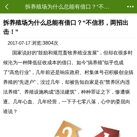
拆养殖场为什么总能有借口？“不信邪，两招出击！” - 茂名农业 - 茂名农批网
当前位置：
资讯首页
->
农业资讯
->
茂名农业
拆养殖场为什么总能有借口？“不信邪，两招出
击！”
2017-07-17
浏览:3804次
国家说好的“鼓励和规范畜牧养殖业发展”，但却在很多时
候沦为一种降低征收成本的借口。如今“搞养殖”似乎也成
了“高危行业”，几年前还是响应政府、村集体号召积极创业搞
养殖的“先进户”，没过几年，却被告知自家是在“禁养区内违
法养殖”、养殖设施构成“违法建筑”，种种罪证之下，惨遭驱
逐。几年心血、几年经营，一下子七零八落，心中的委屈向
谁说？