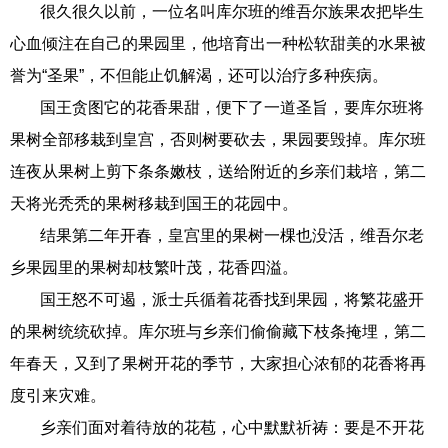
很久很久以前，一位名叫库尔班的维吾尔族果农把毕生
心血倾注在自己的果园里，他培育出一种松软甜美的水果被
誉为“圣果”，不但能止饥解渴，还可以治疗多种疾病。
国王贪图它的花香果甜，便下了一道圣旨，要库尔班将
果树全部移栽到皇宫，否则树要砍去，果园要毁掉。库尔班
连夜从果树上剪下条条嫩枝，送给附近的乡亲们栽培，第二
天将光秃秃的果树移栽到国王的花园中。
结果第二年开春，皇宫里的果树一棵也没活，维吾尔老
乡果园里的果树却枝繁叶茂，花香四溢。
国王怒不可遏，派士兵循着花香找到果园，将繁花盛开
的果树统统砍掉。库尔班与乡亲们偷偷藏下枝条掩埋，第二
年春天，又到了果树开花的季节，大家担心浓郁的花香将再
度引来灾难。
乡亲们面对着待放的花苞，心中默默祈祷：要是不开花