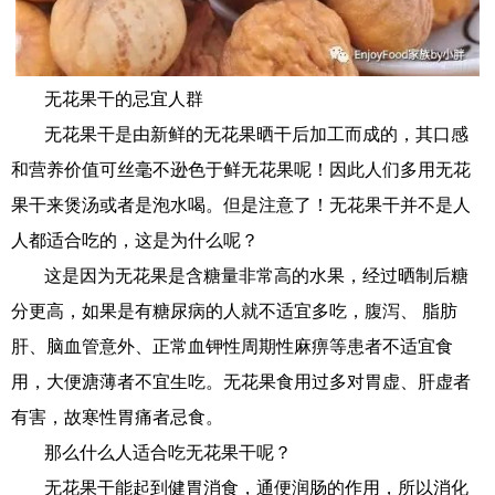
无花果干的忌宜人群
无花果干是由新鲜的无花果晒干后加工而成的，其口感
和营养价值可丝毫不逊色于鲜无花果呢！因此人们多用无花
果干来煲汤或者是泡水喝。但是注意了！无花果干并不是人
人都适合吃的，这是为什么呢？
这是因为无花果是含糖量非常高的水果，经过晒制后糖
分更高，如果是有糖尿病的人就不适宜多吃，腹泻、 脂肪
肝、脑血管意外、正常血钾性周期性麻痹等患者不适宜食
用，大便溏薄者不宜生吃。无花果食用过多对胃虚、肝虚者
有害，故寒性胃痛者忌食。
那么什么人适合吃无花果干呢？
无花果干能起到健胃消食，通便润肠的作用，所以消化