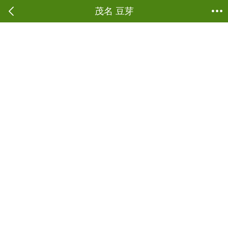
当前位置：
商城首页
->
蔬菜鲜肉
->
豆芽
茂名 豆芽