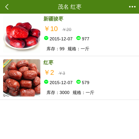
当前位置：
商城首页
->
食料配材
->
红枣
茂名 红枣
新疆骏枣
￥10
￥20
2015-12-07
977
库存：99
规格：一斤
红枣
￥2
￥3
2015-12-07
579
库存：3000
规格：一斤