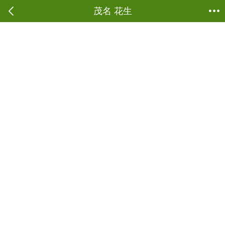
当前位置：
商城首页
->
蔬菜鲜肉
->
花生
茂名 花生