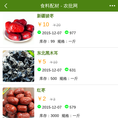
当前位置：
商城首页
->
食料配材
食料配材 - 农批网
新疆骏枣
￥10
￥20
2015-12-07
977
库存：99
规格：一斤
东北黑木耳
￥5
￥10
2015-12-07
631
库存：500
规格：一斤
红枣
￥2
￥3
2015-12-07
579
库存：3000
规格：一斤