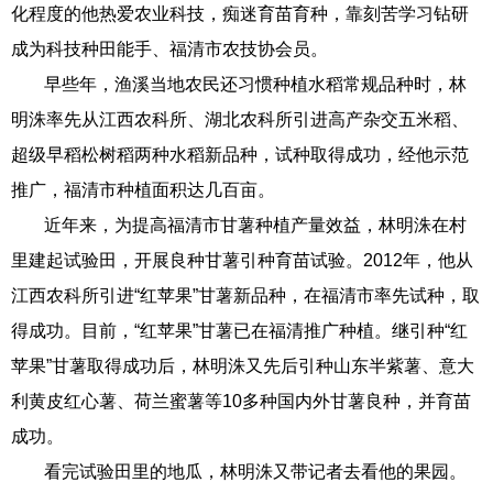
化程度的他热爱农业科技，痴迷育苗育种，靠刻苦学习钻研
成为科技种田能手、福清市农技协会员。
早些年，渔溪当地农民还习惯种植水稻常规品种时，林
明洙率先从江西农科所、湖北农科所引进高产杂交五米稻、
超级早稻松树稻两种水稻新品种，试种取得成功，经他示范
推广，福清市种植面积达几百亩。
近年来，为提高福清市甘薯种植产量效益，林明洙在村
里建起试验田，开展良种甘薯引种育苗试验。2012年，他从
江西农科所引进“红苹果”甘薯新品种，在福清市率先试种，取
得成功。目前，“红苹果”甘薯已在福清推广种植。继引种“红
苹果”甘薯取得成功后，林明洙又先后引种山东半紫薯、意大
利黄皮红心薯、荷兰蜜薯等10多种国内外甘薯良种，并育苗
成功。
看完试验田里的地瓜，林明洙又带记者去看他的果园。