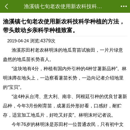
渔溪镇七旬老农使用新农科技科学种植的方法，带头鼓动乡亲科学种植致富。 - 农业致富 - 茂名农批网
当前位置：
资讯首页
->
农业资讯
->
农业致富
渔溪镇七旬老农使用新农科技科学种植的方法，
带头鼓动乡亲科学种植致富。
2019-04-24
浏览:4379次
渔溪苏田村老农林明洙的地瓜育苗试验田，一片片绿意
盎然的地瓜苗长势喜人。
“这块地有4分，种植有国内外引种的4种甘薯新品种”。林
明洙蹲在地头上，一边察看薯苗长势，一边向记者介绍地里
的“宝贝”。
“这4种从台湾、意大利、南非、阿根廷引种的优良甘薯新
品种，今年3月份刚育苗，成薯后外形好看，口感好，耐贮
存，适宜加工地瓜片，好吃又好卖”。林明洙对记者说。
今年76岁的林明洙是苏田村一位普通农民，只有初中文