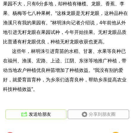
果园不大，只有6分多地，却种植有橄榄、龙眼、香蕉、李
果、杨梅等七八种果树。“这株龙眼是无籽龙眼，这种品种在
渔溪只有我的果园有。”林明洙向记者介绍说，4年前他从外
地引进无籽龙眼在果园试种，今年开始挂果。无籽龙眼品质
比普通有籽龙眼优良，种植无籽龙眼收获也更高。
这些年，林明洙引进育苗的水稻、甘薯、水果等良种已
在福州、渔溪、宏路、上迳、江阴、东张等地推广种植，带
动当地农户种植优良种苗增加了种植效益。“我没有别的爱
好，就爱育苗育种，为乡亲们选育良种，帮助乡亲提高农业
科技种植效益”。
发送给朋友
分享到朋友圈